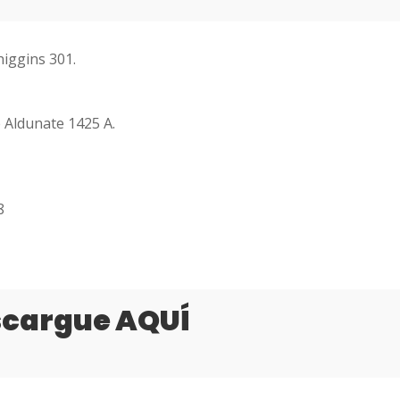
higgins 301.
e Aldunate 1425 A.
8
escargue
AQUÍ