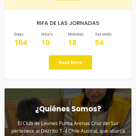
RIFA DE LAS JORNADAS
Days
Hours
Minutes
Seconds
104
10
18
53
Read More
¿Quiénes Somos?
El Club de Leones Punta Arenas Cruz del Sur
pertenece al Distrito T-4 Chile Austral, que abarca