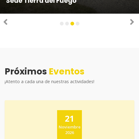
Sede Tierra del Fuego
Sede Punta Arenas
Sede Puerto Natales
Próximamente Sede Puerto Williams
Previous
N
1
2
3
4
Próximos
Eventos
¡Atento a cada una de nuestras actividades!
21
Noviembre
2026