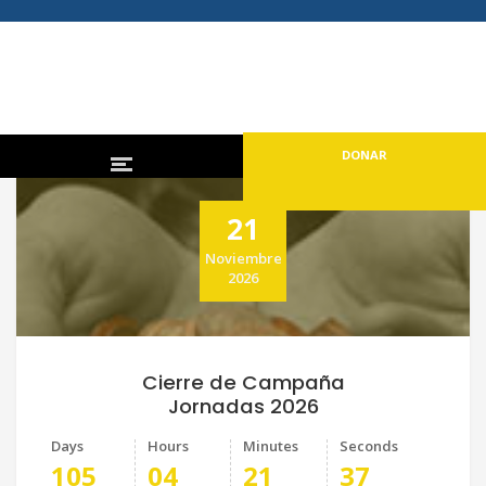
DONAR
21
Noviembre
2026
Cierre de Campaña
Jornadas 2026
Days
Hours
Minutes
Seconds
105
04
21
36